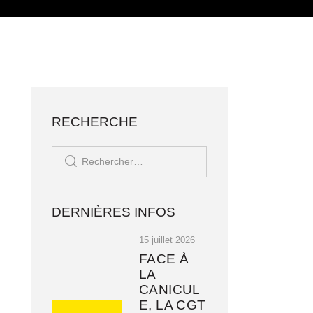
ONTACT
J'ADHÈRE ✊🏼
RECHERCHE
DERNIÈRES INFOS
15 juillet 2026
FACE À
LA
CANICUL
E, LA CGT