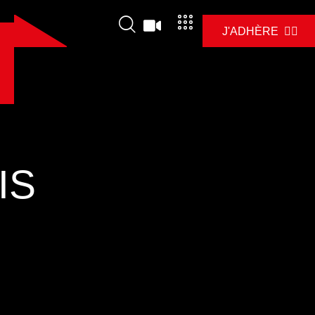
J'ADHÈRE ✊🏼
IS