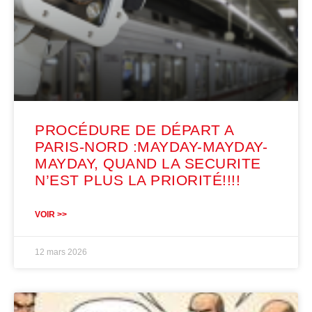
PROCÉDURE DE DÉPART A
PARIS-NORD :MAYDAY-MAYDAY-
MAYDAY, QUAND LA SECURITE
N’EST PLUS LA PRIORITÉ!!!!
VOIR >>
12 mars 2026