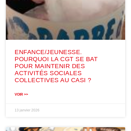
ENFANCE/JEUNESSE.
POURQUOI LA CGT SE BAT
POUR MAINTENIR DES
ACTIVITÉS SOCIALES
COLLECTIVES AU CASI ?
VOIR >>
13 janvier 2026