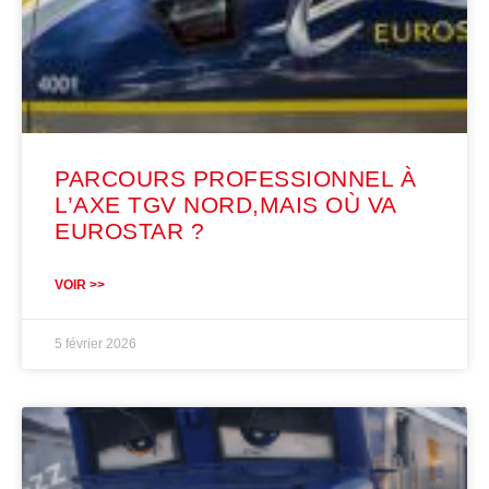
PARCOURS PROFESSIONNEL À
L’AXE TGV NORD,MAIS OÙ VA
EUROSTAR ?
VOIR >>
5 février 2026