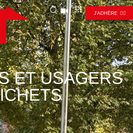
J'ADHÈRE ✊🏼
US ET USAGERS
ICHETS